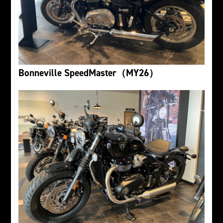
Bonneville SpeedMaster（MY26）