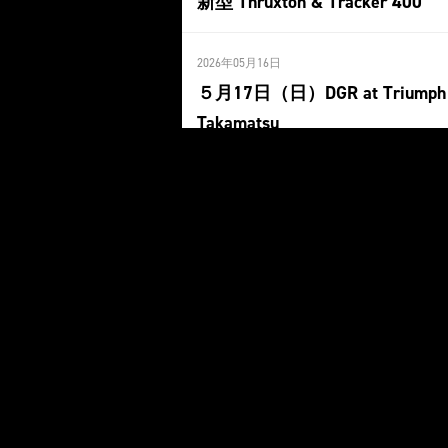
新型 Thruxton & Tracker 400
2026年05月16日
５月17日（日）DGR at Triumph
Takamatsu
2026年05月12日
「トライアンフオールライン
プフェア」開催！
2026年05月1日
DGR at Triumph Takamatsu
2026年03月12日
営業時間変更のお知らせ