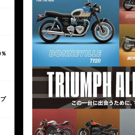
0％
ップ